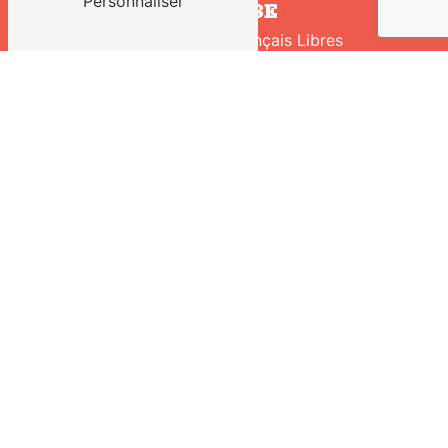
Personnaliser
ADRESSE
210 Avenue des Français Libres
53000 Laval
TÉLÉPHONE
02 43 02 98 37